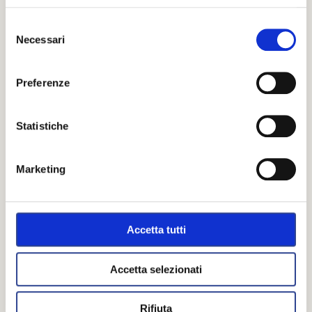
S
Necessari
e
l
e
Preferenze
z
i
o
Statistiche
n
e
Marketing
d
e
l
c
Accetta tutti
o
n
Accetta selezionati
s
e
Rifiuta
n