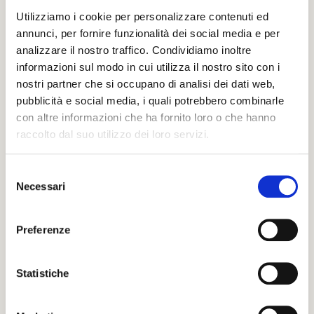
ClienteErika Guddemi Servizi Logo Design & Brand
Utilizziamo i cookie per personalizzare contenuti ed
Identity Instagram Templates Erika Guddemi è una
annunci, per fornire funzionalità dei social media e per
giovane artista e Visual Designer dallo stile minimale e
analizzare il nostro traffico. Condividiamo inoltre
colorato.
informazioni sul modo in cui utilizza il nostro sito con i
nostri partner che si occupano di analisi dei dati web,
pubblicità e social media, i quali potrebbero combinarle
con altre informazioni che ha fornito loro o che hanno
raccolto dal suo utilizzo dei loro servizi.
S
Necessari
e
l
e
Preferenze
z
i
o
Statistiche
n
17 Giugno 2022
e