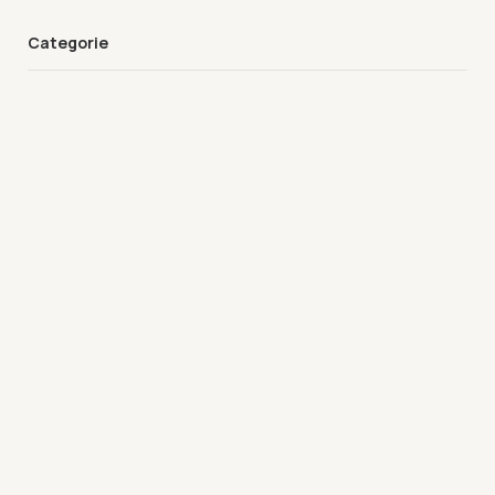
Categorie
Nessuna categoria
Social Media